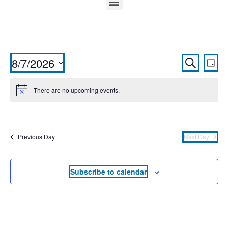
Event
Ev
8/7/2026
Search
Day
Vi
Select
Searc
date.
There are no upcoming events.
Na
and
Views
Navig
Previous Day
Next Day
Subscribe to calendar