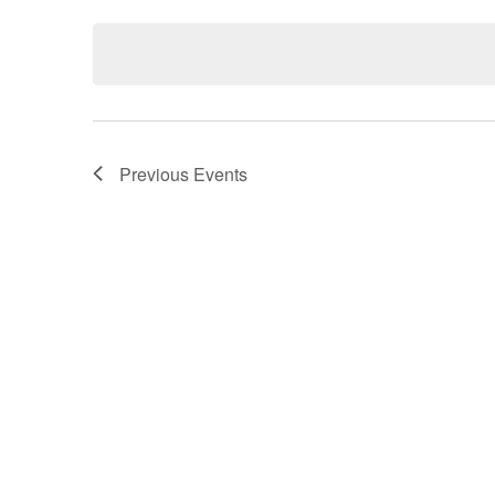
Navigation
date.
Previous
Events