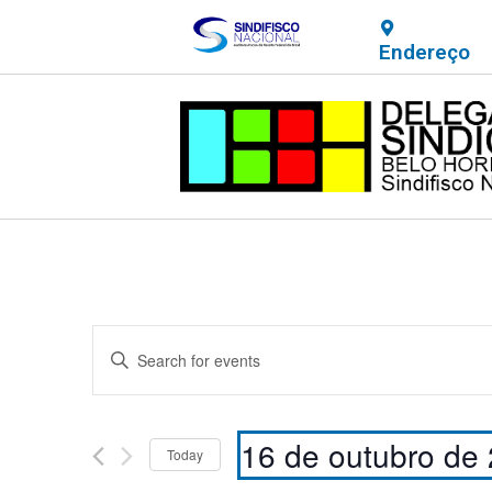
Endereço
Events
Enter
Keyword.
Search
Search
for
Events
and
by
16 de outubro de
Keyword.
Today
Views
Select