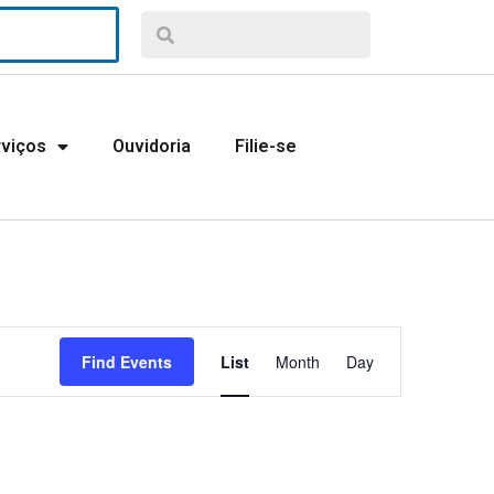
rviços
Ouvidoria
Filie-se
Event
Find Events
List
Month
Day
Views
Navigation